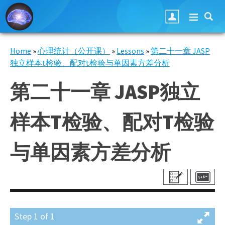
Skip to main content
Home
»
心理统计（公开课）
»
Lessons
»
第二十一章 JASP
You are here
独立样本t检验、配对t检验与单因素方差分析
第二十一章 JASP独立
样本T检验、配对T检验
与单因素方差分析
Step
1
of
1