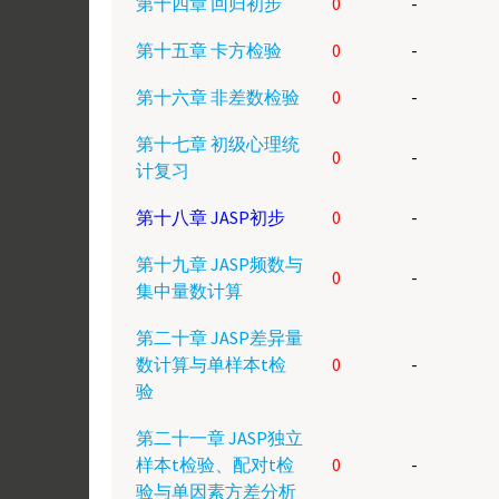
第十四章 回归初步
0
-
第十五章 卡方检验
0
-
第十六章 非差数检验
0
-
第十七章 初级心理统
0
-
计复习
第十八章 JASP初步
0
-
第十九章 JASP频数与
0
-
集中量数计算
第二十章 JASP差异量
数计算与单样本t检
0
-
验
第二十一章 JASP独立
样本t检验、配对t检
0
-
验与单因素方差分析