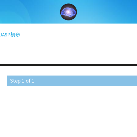
JASP初步
Step
1
of
1