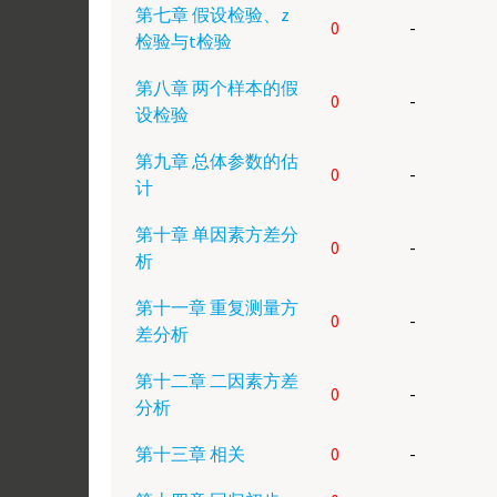
第七章 假设检验、z
0
-
检验与t检验
第八章 两个样本的假
0
-
设检验
第九章 总体参数的估
0
-
计
第十章 单因素方差分
0
-
析
第十一章 重复测量方
0
-
差分析
第十二章 二因素方差
0
-
分析
第十三章 相关
0
-