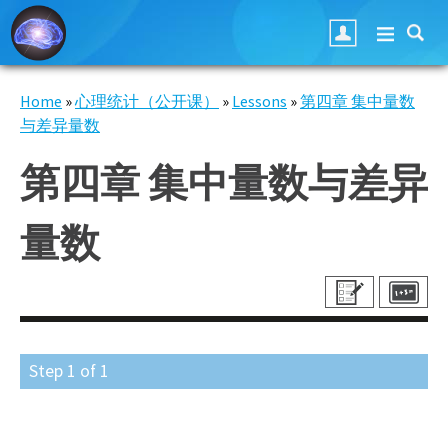
Skip to main content
Home
»
心理统计（公开课）
»
Lessons
»
第四章 集中量数
You are here
与差异量数
第四章 集中量数与差异
量数
Step
1
of
1