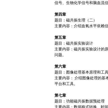
信号、生物化学信号和脑血流
第四章
题目：磁共振生理（二）
主要内容：介绍血氧水平依赖信
第五章
题目：磁共振实验设计
主要内容：磁共振实验设计的
问题。
第六章
题目：图像处理基本原理和工
主要内容： 介绍图像处理的基
平台和工具。
第七章
题目：功能磁共振数据预处理
主要内容：数据格式转换、时