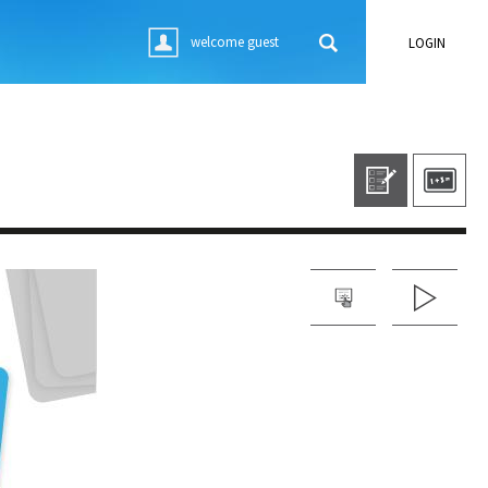
welcome guest
LOGIN
(ACTIVE TAB)
(ACTIVE TAB)