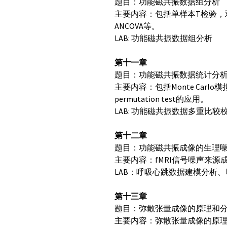
题目：功能磁共振数据组分析
主要内容：包括单样本T检验，双
ANCOVA等。
LAB: 功能磁共振数据组分析
第十一章
题目：功能磁共振数据统计分
主要内容：包括Monte Carlo模
permutation test的应用。
LAB: 功能磁共振数据多重比较
第十二章
题目：功能磁共振成像的生理
主要内容：fMRI信号噪声来源
LAB：呼吸心跳数据建模分析
第十三章
题目：弥散张量成像的原理和
主要内容：弥散张量成像的原