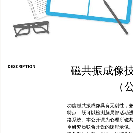
DESCRIPTION
磁共振成像
（
功能磁共振成像具有无创性，
特点，既可以检测脑局部活动
络系统。本公开课为心理所磁
卓研究员联合开设的课程录像